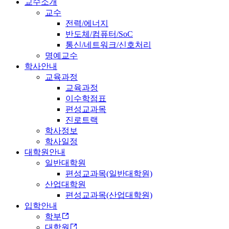
교수소개
교수
전력/에너지
반도체/컴퓨터/SoC
통신/네트워크/신호처리
명예교수
학사안내
교육과정
교육과정
이수학점표
편성교과목
진로트랙
학사정보
학사일정
대학원안내
일반대학원
편성교과목(일반대학원)
산업대학원
편성교과목(산업대학원)
입학안내
학부
대학원