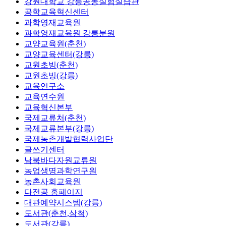
강원대학교 강릉공동실험실습관
공학교육혁신센터
과학영재교육원
과학영재교육원 강릉분원
교양교육원(춘천)
교양교육센터(강릉)
교원초빙(춘천)
교원초빙(강릉)
교육연구소
교육연수원
교육혁신본부
국제교류처(춘천)
국제교류본부(강릉)
국제농촌개발협력사업단
글쓰기센터
남북바다자원교류원
농업생명과학연구원
농촌사회교육원
다전공 홈페이지
대관예약시스템(강릉)
도서관(춘천,삼척)
도서관(강릉)