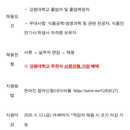
‧ 강원대학교 졸업자 및 졸업예정자
채용요
‧ 우대사항: 식품공학/생명과학 등 관련 전공자, 식품안
건
전기사/위생사 자격증 보유자
서류 → 실무자 면접 → 채용
채용전
형
※
강원대학교
추천자
서류전형 가점
혜택
지원방
온라인 참여신청(네이버폼: https://naver.me/GtJQiCj7)
법
지원마
2026. 6. 12.(금) 18:00까지 *적임자 채용 시 조기 마감 가
감
능