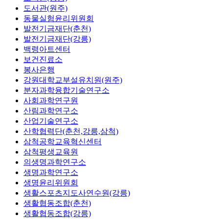
도서관(원주)
동물실험윤리위원회
발전기금재단(춘천)
발전기금재단(강릉)
백령아트센터
보건진료소
봉사은행
강원대학교부설유치원(원주)
분자과학융합기술연구소
사회과학연구원
산림과학연구소
산업기술연구소
산학협력단(춘천,강릉,삼척)
삼척공학교육혁신센터
삼척평생교육원
의생명과학연구소
생명과학연구소
생명윤리위원회
생활스포츠지도사연수원(강릉)
생활협동조합(춘천)
생활협동조합(강릉)